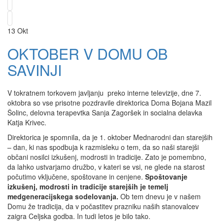
13
Okt
OKTOBER V DOMU OB
SAVINJI
V tokratnem torkovem javljanju preko interne televizije, dne 7.
oktobra so vse prisotne pozdravile direktorica Doma Bojana Mazil
Šolinc, delovna terapevtka Sanja Zagoršek in socialna delavka
Katja Krivec.
Direktorica je spomnila, da je 1. oktober Mednarodni dan starejših
– dan, ki nas spodbuja k razmisleku o tem, da so naši starejši
občani nosilci izkušenj, modrosti in tradicije. Zato je pomembno,
da lahko ustvarjamo družbo, v kateri se vsi, ne glede na starost
počutimo vključene, spoštovane in cenjene.
Spoštovanje
izkušenj, modrosti in tradicije starejših je temelj
medgeneracijskega sodelovanja.
Ob tem dnevu je v našem
Domu že tradicija, da v počastitev prazniku naših stanovalcev
zaigra Celjska godba. In tudi letos je bilo tako.