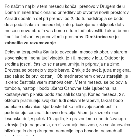
Po načrtih naj bi v tem mesecu končali prenovo v Drugem delu
Doma in imeli tradicionalno prireditev ob otvoritvi novih prostorov.
Zaradi dodatnih del pri prenovi od 2. do 5. nadstropja se bodo
dela podaljšala za mesec dni, zato pričakujemo zaključek del v
mesecu novembru in vas bomo o tem tudi obvestili. Takrat bomo
imeli tudi otvoritev prenovljenih prostorov.
Direktorica se je
zahvalila za razumevanje.
Delovna terapevtka Sanja je povedala, mesec oktober, v starem
slovenskem imenu tudi vinotok, je 10. mesec v letu. Oktober je
sredina jeseni, čas ko se narava umirja in pripravlja na zimo.
Drevesa se odenejo v tople barve. Zrak je že svež, jutra meglena,
zadišali so že prvi kostanji. Ob mednarodnem dnevu starejših, je
iskreno čestitala vsem stanovalcem. V tem mesecu se bo odvila
tombola, nastopili bodo učenci Osnovne šole Ljubečna, na
kostanjevem pikniku bodo zadišali kostanji. Konec meseca, 27.
oktobra praznujejo svoj dan tudi delovni terapevti, takrat bodo
potekale delavnice, kjer boste lahko urili svoje spretnosti in
podrobneje spoznali delovno terapijo. Vsem je zaželela lepe
jesenske dni, v petek 10. aprila, ko praznujemo dan duševnega
zdravja jih je nagovorila, da si vzamejo čas zase, za sostanovalca,
bližnjega in drug drugemu namenijo lepo besedo, nasmeh ali