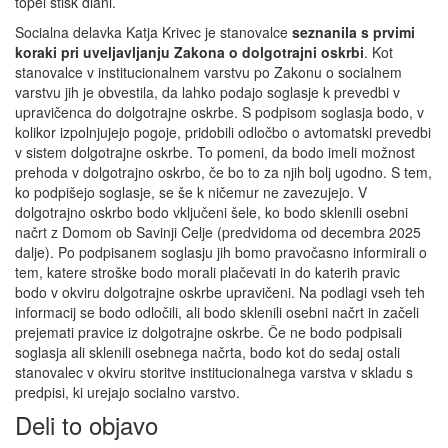
topel stisk dlani.
Socialna delavka Katja Krivec je stanovalce
seznanila s prvimi
koraki pri uveljavljanju Zakona o dolgotrajni oskrbi
. Kot
stanovalce v institucionalnem varstvu po Zakonu o socialnem
varstvu jih je obvestila, da lahko podajo soglasje k prevedbi v
upravičenca do dolgotrajne oskrbe. S podpisom soglasja bodo, v
kolikor izpolnjujejo pogoje, pridobili odločbo o avtomatski prevedbi
v sistem dolgotrajne oskrbe. To pomeni, da bodo imeli možnost
prehoda v dolgotrajno oskrbo, če bo to za njih bolj ugodno. S tem,
ko podpišejo soglasje, se še k ničemur ne zavezujejo. V
dolgotrajno oskrbo bodo vključeni šele, ko bodo sklenili osebni
načrt z Domom ob Savinji Celje (predvidoma od decembra 2025
dalje). Po podpisanem soglasju jih bomo pravočasno informirali o
tem, katere stroške bodo morali plačevati in do katerih pravic
bodo v okviru dolgotrajne oskrbe upravičeni. Na podlagi vseh teh
informacij se bodo odločili, ali bodo sklenili osebni načrt in začeli
prejemati pravice iz dolgotrajne oskrbe. Če ne bodo podpisali
soglasja ali sklenili osebnega načrta, bodo kot do sedaj ostali
stanovalec v okviru storitve institucionalnega varstva v skladu s
predpisi, ki urejajo socialno varstvo.
Deli to objavo