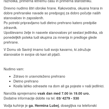
raznolika, primerna letnemu času in primerna starostniku.
Dnevno nudimo štiri obroke hrane. Kakovostna, okusna hrana in
dobre prehranske navade so predpogoj za dobro počutje naših
stanovalcev in zaposlenih.
Po potrebi pripravljamo tudi dietno prehrano katero predpiše
zdravnik.
Upoštevamo želje in nasvete stanovalcev pri sestavi jedilnika, ob
ponedeljkih poteka tudi skupina za mnenja in predloge glede
prehrane.
V Domu ob Savinji imamo tudi svojo kavarno, ki združuje
stanovalce in svojce ob kavi ali pijači.
Nudimo vam:
Zdravo in uravnoteženo prehrano
Dietno prehrano
Kosila lahko odnesete na dom ali ga pojeste v naši jedilnici.
Naročila sprejemamo
vsak dan med 7.00 in 19.00 uro.
Dodatne informacije dobite na tel.
03/ 4279 - 530
Vodja kuhinje je
ga. Hermina Lubej
, dosegljiva na telefonski