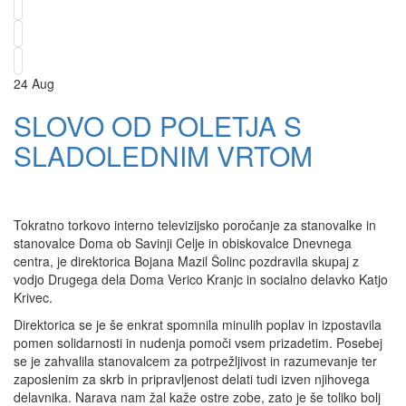
24
Aug
SLOVO OD POLETJA S
SLADOLEDNIM VRTOM
Tokratno torkovo interno televizijsko poročanje za stanovalke in
stanovalce Doma ob Savinji Celje in obiskovalce Dnevnega
centra, je direktorica Bojana Mazil Šolinc pozdravila skupaj z
vodjo Drugega dela Doma Verico Kranjc in socialno delavko Katjo
Krivec.
Direktorica se je še enkrat spomnila minulih poplav in izpostavila
pomen solidarnosti in nudenja pomoči vsem prizadetim. Posebej
se je zahvalila stanovalcem za potrpežljivost in razumevanje ter
zaposlenim za skrb in pripravljenost delati tudi izven njihovega
delavnika. Narava nam žal kaže ostre zobe, zato je še toliko bolj