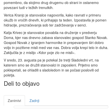
pomembno, da stojimo drug drugemu ob strani in ostanemo
povezani tudi v težkih trenutkih.
Verica Kranjc je stanovalce nagovorila, kako ravnati v primeru
okužb in vročih dnevih, ki prihajajo ta teden. Izpostavila je pomen
hidracije, prezračevanja sob ter zadrževanja v senci.
Katja Krivec je stanovalce povabila na druženje v predverju
Doma, kjer nas dnevno zabava stanovalec gospod Stanko Novak.
Gospod Novak z igranjem harmonike in prepevanjem širi dobro
voljo in pozitivne misli med vse nas. Dobra volja krepi telo in duha.
Zaključila je z mislijo »Kdor poje zlo ne misli«.
V sredo, 23. avgusta pa je potekal že tretji Sladoledni vrt, na
katerem smo se družili stanovalci in zaposleni. Prijetno smo
poklepetali, se ohladili s sladoledom in se počasi poslovili od
poletja.
Deli to objavo
Zanimivi
Zadnji