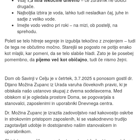
Vsaj
1,5 litra tekočine dnevno
– če zdravnik ne določi
drugače.
Najboljša izbira je voda, lahko tudi nesladkan čaj, juhe in
sadje z veliko vode.
Imejte vodo vedno pri roki – na mizi, ob postelji, na
sprehodu.
Poleti se telo hitreje segreje in izgublja tekočino z znojenjem – tudi
če tega ne občutimo močno. Starejši se pogosto ne potijo enako
kot mlajši, kar pomeni, da se telo slabše hladi. Zato je še posebej
pomembno, da
pijemo več kot običajno
, tudi če nismo žejni.
Dom ob Savinji v Celju je v četrtek, 3.7.2025 s ponosom gostil dr.
Dijano Možina Zupanc iz Urada varuha človekovih pravic, ki je
obiskala našo ustanovo skupaj z dvema sodelavcema. Med
obiskom si je ogledala prostore Doma, se pogovarjala s
stanovalci, zaposlenimi in uporabniki Dnevnega centra.
Dr. Možina Zupanc je izrazila zadovoljstvo nad kakovostjo oskrbe
in strokovnim pristopom zaposlenih, ki se vsakodnevno trudijo
zagotavljati udobje in dostojanstvo našim stanovalcem in
uporabnikom.