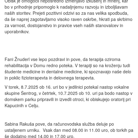
Obisk je omogočil neposredno izmenjavo izkušenj in mnenj, kar
bo v prihodnje pripomoglo k nadaljnjemu razvoju in izboljšavam
naših storitev. Prejeti pozitivni odzivi so za nas velika spodbuda,
da še naprej zagotavljamo visoko raven oskrbe, hkrati pa skrbimo
za varnost, dostojanstvo in pravice vseh naših stanovalcev in
uporabnikov.
Fani Žnuderl vse lepo pozdravi in pove, da terapija oziroma
rehabilitacija v Domu redno poteka. V terapiji so na kroženju tudi
študente medicine in dentalne medicine, ki spoznavajo naše delo
in poklic fizioterapevta in delovnega terapevta.
V torek, 8.7.2025 ob 16. uri bo v jedilnici potekal nastop vokalne
skupine Šentrog, v četrtek, 10.7.2025 ob 10. uri pa bodo nastop v
domskem parku pripravili in izvedli otroci, ki obiskujejo oratorij pri
Kapucinih v Celju.
Sabina Rakuša pove, da računovodska služba deluje po
ustaljenem urniku. Vsak dan med 08.00 in 11.00 uro, ob torkih pa
še dodatno med 14.00 in 17.00 uro.