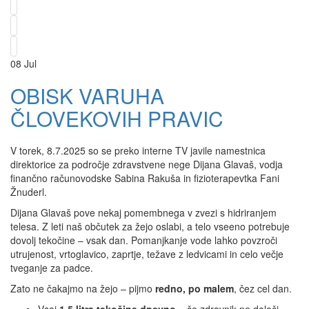
08
Jul
OBISK VARUHA
ČLOVEKOVIH PRAVIC
V torek, 8.7.2025 so se preko interne TV javile namestnica
direktorice za področje zdravstvene nege Dijana Glavaš, vodja
finančno računovodske Sabina Rakuša in fizioterapevtka Fani
Žnuderl.
Dijana Glavaš pove nekaj pomembnega v zvezi s hidriranjem
telesa. Z leti naš občutek za žejo oslabi, a telo vseeno potrebuje
dovolj tekočine – vsak dan. Pomanjkanje vode lahko povzroči
utrujenost, vrtoglavico, zaprtje, težave z ledvicami in celo večje
tveganje za padce.
Zato ne čakajmo na žejo – pijmo
redno, po malem
, čez cel dan.